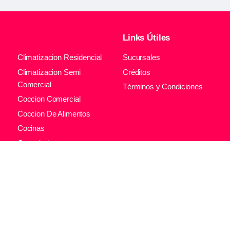
Links Útiles
Climatizacion Residencial
Sucursales
Climatizacion Semi
Créditos
Comercial
Términos y Condiciones
Coccion Comercial
Coccion De Alimentos
Cocinas
Congeladores
l
Contenedores