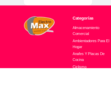
Categorías
Almacenamiento
Comercial
Ambientadores Para El
Hogar
Anafes Y Placas De
Cocina
Ciclismo
Climatizacion Comercia