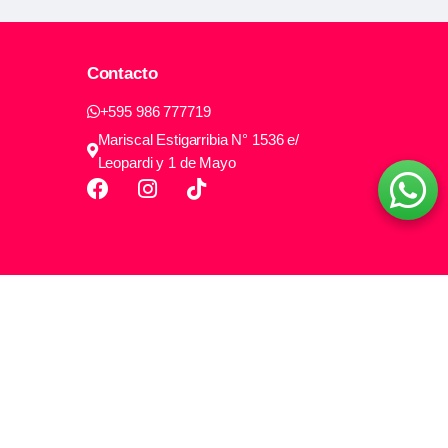
Contacto
+595 986 777719
Mariscal Estigarribia N° 1536 e/
Leopardi y 1 de Mayo