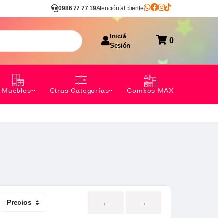
0986 77 77 19
Atención al cliente
Iniciá
0
Sesión
Combos MAX
Muebles
Otras Categorías
←
→