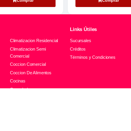
Comprar
Comprar
Links Útiles
Climatizacion Residencial
Sucursales
Climatizacion Semi
Créditos
Comercial
Términos y Condiciones
Coccion Comercial
Coccion De Alimentos
Cocinas
Congeladores
l
Contenedores