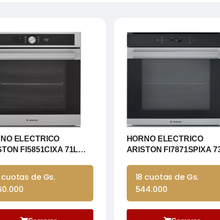
NO ELECTRICO
HORNO ELECTRICO
STON FI5851CIXA 71L
ARISTON FI7871SPIXA 7
X DIGITAL
LTS INOX TOUCH
 cuotas de Gs.
18 cuotas de Gs.
60.000
544.000