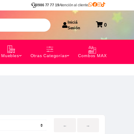
0986 77 77 19
Atención al cliente
Iniciá
0
Sesión
Combos MAX
Muebles
Otras Categorías
←
→