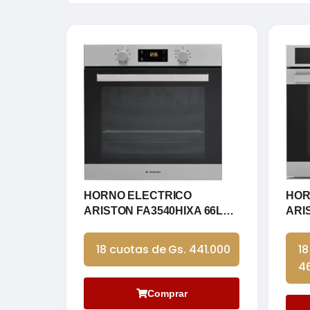
HORNO ELECTRICO
HOR
ARISTON FA3540HIXA 66L
ARI
INOX DIGITAL
INO
18 cuotas de Gs. 441.000
18
4
Comprar