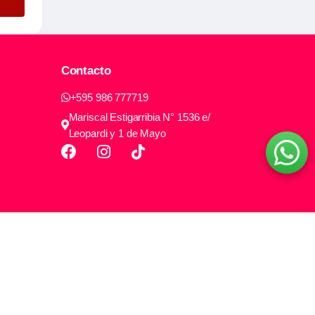
Contacto
+595 986 777719
Mariscal Estigarribia N° 1536 e/
Leopardi y 1 de Mayo