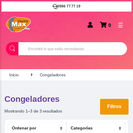
0986 77 77 19
☰
0
B
u
s
c
a
r
Inicio
Congeladores
Congeladores
Filtros
Mostrando 1–3 de 3 resultados