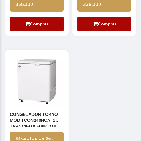
365.000
339.000
Comprar
Comprar
CONGELADOR TOKYO
MOD TCON240HCÂ 1
TAPA CIEGA FUNCION
DUAL C/RUEDAS
18 cuotas de Gs.
PROTECCIÃ?N EP