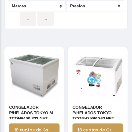
←
→
CONGELADOR
CONGELADOR
P/HELADOS TOKYO MOD
P/HELADOS TOKYO
TCONP400 333 NET
TCONH350R 263 NET
2T/VID. DESLIZ.
2T/VID.CURVO DESLIZ.
18 cuotas de Gs.
18 cuotas de Gs.