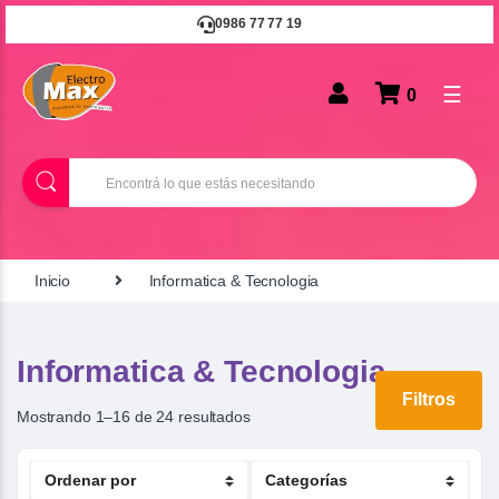
0986 77 77 19
☰
0
B
u
s
c
a
r
Inicio
Informatica & Tecnologia
Informatica & Tecnologia
Filtros
Mostrando 1–16 de 24 resultados