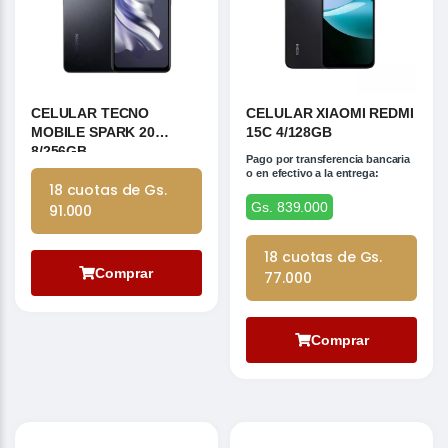
CELULAR TECNO
CELULAR XIAOMI REDMI
MOBILE SPARK 20
15C 4/128GB
8/256GB
Pago por transferencia bancaria
o en efectivo a la entrega:
18 cuotas de Gs.
Gs. 839.000
91.000
18 cuotas de Gs.
Comprar
77.000
Comprar