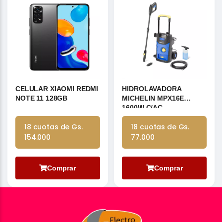
CELULAR XIAOMI REDMI
HIDROLAVADORA
NOTE 11 128GB
MICHELIN MPX16E
1600W C/AC
18 cuotas de Gs.
18 cuotas de Gs.
154.000
77.000
Comprar
Comprar