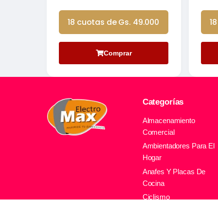
18 cuotas de Gs. 49.000
18
Comprar
Categorías
Almacenamiento
Comercial
Ambientadores Para El
Hogar
Anafes Y Placas De
Cocina
Ciclismo
Climatizacion Comercia