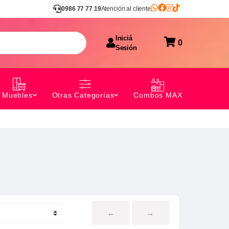
0986 77 77 19
Atención al cliente
Iniciá
0
Sesión
Combos MAX
Muebles
Otras Categorías
←
→