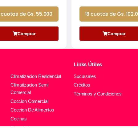
 cuotas de Gs. 55.000
18 cuotas de Gs. 102.
Comprar
Comprar
Links Útiles
Climatizacion Residencial
Sucursales
Climatizacion Semi
Créditos
Comercial
Términos y Condiciones
Coccion Comercial
Coccion De Alimentos
Cocinas
Congeladores
l
Contenedores