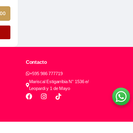
000
Contacto
+595 986 777719
Mariscal Estigarribia N° 1536 e/
Leopardi y 1 de Mayo