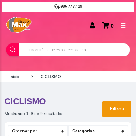
0986 77 77 19
☰
0
B
u
s
c
a
r
Inicio
CICLISMO
CICLISMO
Filtros
Mostrando 1–9 de 9 resultados