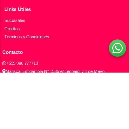
Links Útiles
Sucursales
Créditos
Términos y Condiciones
Contacto
+595 986 777719
Mariscal Estigarribia N° 1536 e/ Leopardi y 1 de Mayo