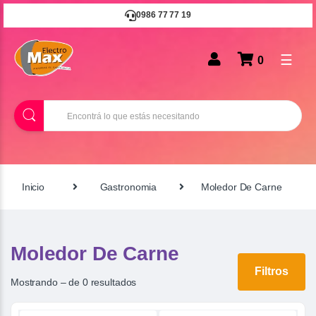
0986 77 77 19
☰
0
B
u
s
c
a
r
Inicio
Gastronomia
Moledor De Carne
Moledor De Carne
Filtros
Mostrando – de 0 resultados