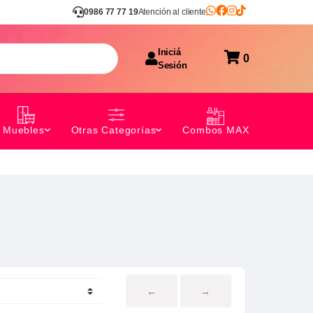
0986 77 77 19
Atención al cliente
Iniciá
0
Sesión
Combos MAX
Muebles
Otras Categorías
←
→