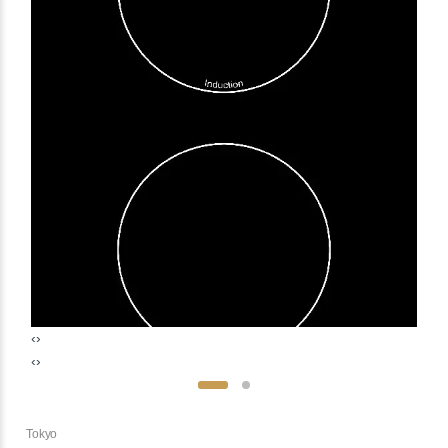
‹
›
‹
›
Tokyo