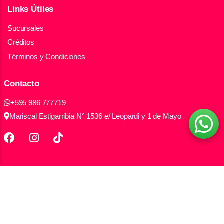
Links Útiles
Sucursales
Créditos
Términos y Condiciones
Contacto
+595 986 777719
Mariscal Estigarribia N° 1536 e/ Leopardi y 1 de Mayo
Todos los derechos reservados Electromax S.A.