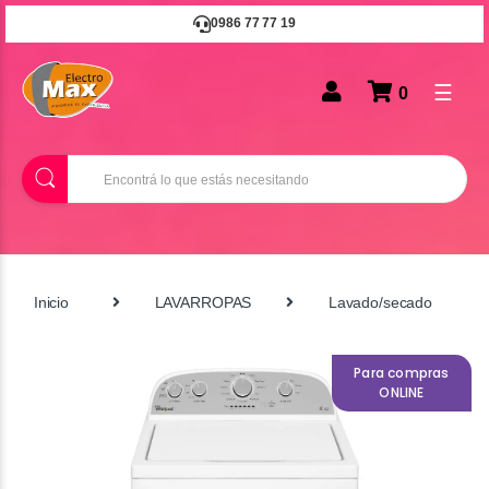
0986 77 77 19
☰
0
B
u
s
c
a
r
Inicio
LAVARROPAS
Lavado/secado
Para compras
ONLINE