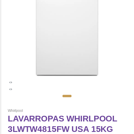
‹
›
‹
›
Whirlpool
LAVARROPAS WHIRLPOOL
3LWTW4815FW USA 15KG