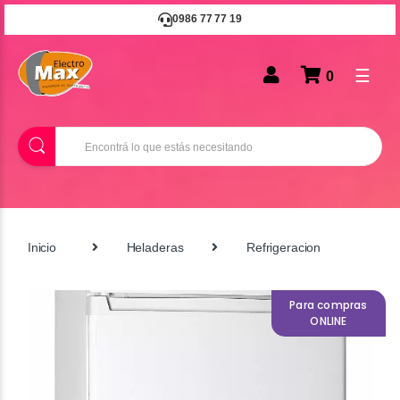
0986 77 77 19
☰
0
B
u
s
c
a
r
Inicio
Heladeras
Refrigeracion
Para compras
ONLINE