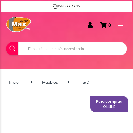
0986 77 77 19
☰
0
B
u
s
c
a
r
Inicio
Muebles
S/D
Para compras
ONLINE