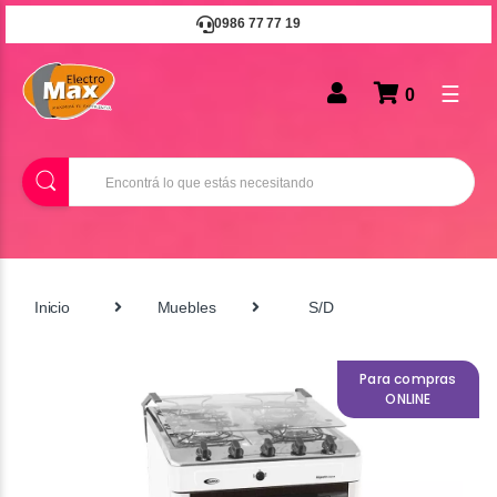
0986 77 77 19
☰
0
B
u
s
c
a
r
Inicio
Muebles
S/D
Para compras
ONLINE