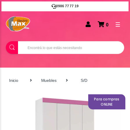
0986 77 77 19
☰
0
B
u
s
c
a
r
Inicio
Muebles
S/D
Para compras
ONLINE