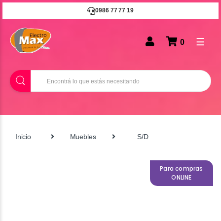
0986 77 77 19
☰
0
B
u
s
c
a
r
Inicio
Muebles
S/D
Para compras
ONLINE