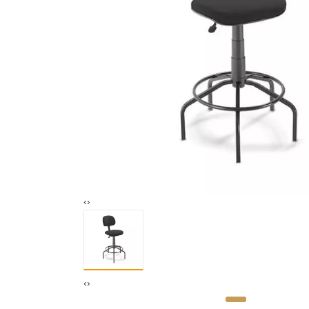
‹
›
‹
›