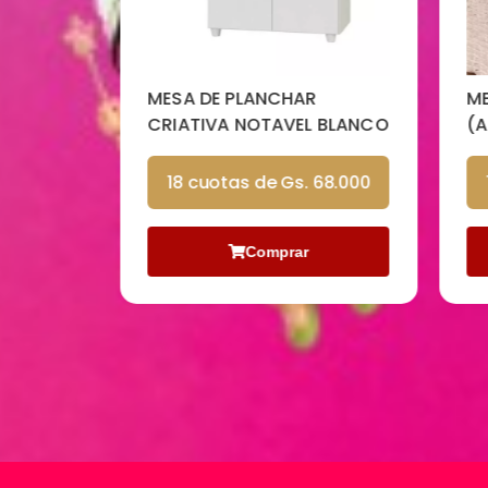
MESA DE PLANCHAR
MES
O)
CRIATIVA NOTAVEL BLANCO
(AR
7.000
18 cuotas de Gs. 68.000
1
Comprar