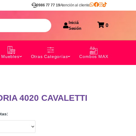
0986 77 77 19
Atención al cliente
Iniciá
0
Sesión
Combos MAX
Muebles
Otras Categorías
ORIA 4020 CAVALETTI
tas: