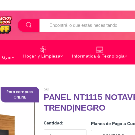
B
u
s
c
a
r
Hogar y Limpieza
Informatica & Tecnologia
y Gym
S/D
Para compras
PANEL NT1115 NOTAV
ONLINE
TREND|NEGRO
Cantidad:
Planes de Pago a Cuo