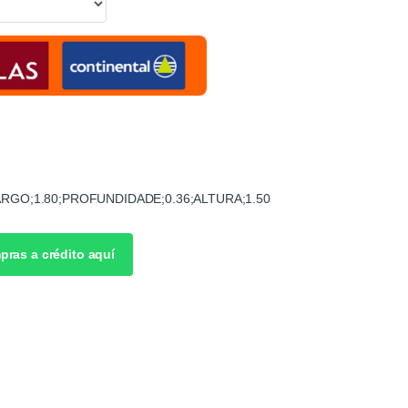
ARGO;1.80;PROFUNDIDADE;0.36;ALTURA;1.50
pras a crédito aquí