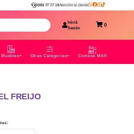
0986 77 77 19
Atención al cliente
Iniciá
0
Sesión
Combos MAX
Muebles
Otras Categorías
EL FREIJO
tas: