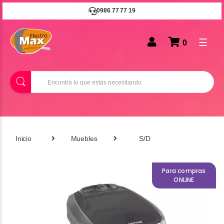
0986 77 77 19
☰
0
B
u
s
c
a
r
Inicio
Muebles
S/D
Para compras
ONLINE