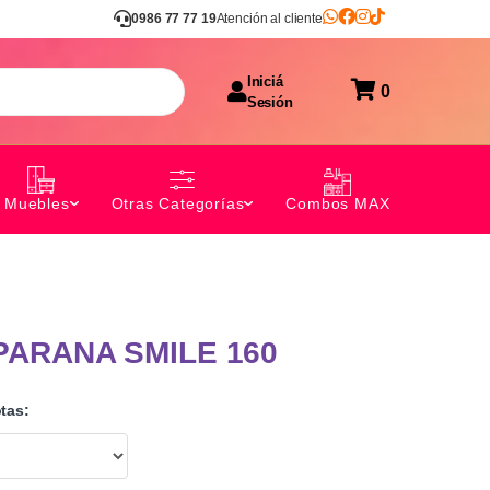
0986 77 77 19
Atención al cliente
Iniciá
0
Sesión
Combos MAX
Muebles
Otras Categorías
PARANA SMILE 160
tas: