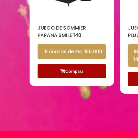
JUEGO DE SOMMIER MAX
JUE
PLUS PILLOWTOP 140
PAR
5.000
18 cuotas de Gs.
1
140.000
2
Comprar