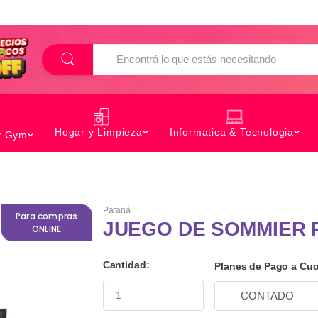
B
u
s
c
a
r
Hogar y Limpieza
Informatica & Tecnologia
y Gym
Paraná
Para compras
JUEGO DE SOMMIER 
ONLINE
Cantidad:
Planes de Pago a Cuo