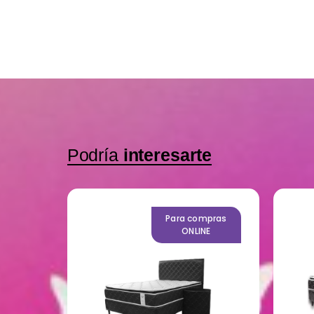
Podría
interesarte
mpras
Para compras
NE
ONLINE