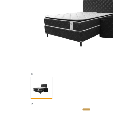
‹
›
‹
›