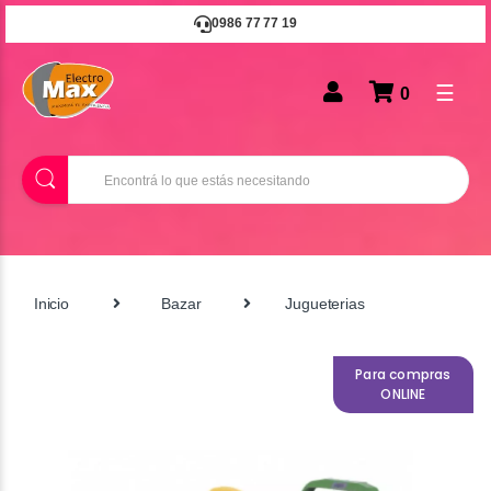
0986 77 77 19
☰
0
B
u
s
c
a
r
Inicio
Bazar
Jugueterias
Para compras
ONLINE