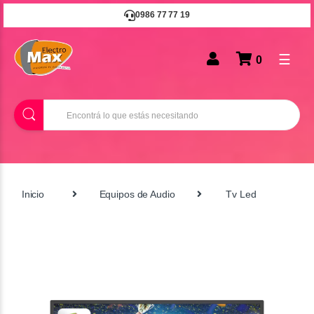
0986 77 77 19
☰
0
B
u
s
c
a
r
Inicio
Equipos de Audio
Tv Led