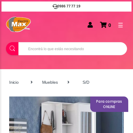
0986 77 77 19
☰
0
B
u
s
c
a
r
Inicio
Muebles
S/D
Para compras
ONLINE