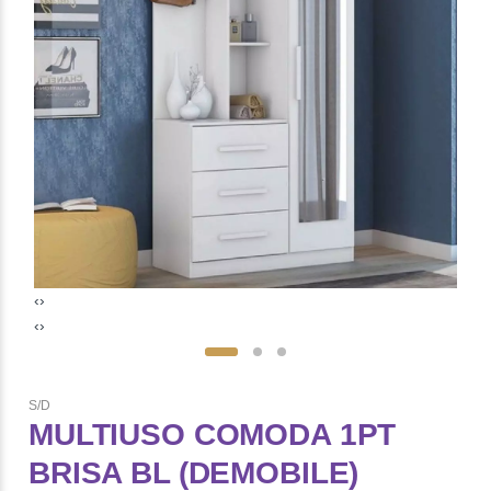
‹
›
‹
›
S/D
MULTIUSO COMODA 1PT
BRISA BL (DEMOBILE)