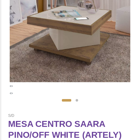
‹
›
‹
›
S/D
MESA CENTRO SAARA
PINO/OFF WHITE (ARTELY)