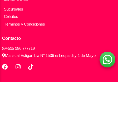
Sucursales
Créditos
Términos y Condiciones
Contacto
+595 986 777719
Mariscal Estigarribia N° 1536 e/ Leopardi y 1 de Mayo
Todos los derechos reservados Electromax S.A.