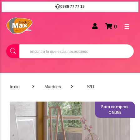
0986 77 77 19
☰
0
B
u
s
c
a
r
Inicio
Muebles
S/D
Para compras
ONLINE