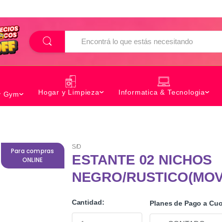
B
u
s
c
a
r
Hogar y Limpieza
Informatica & Tecnologia
y Gym
S/D
Para compras
ESTANTE 02 NICHOS
ONLINE
NEGRO/RUSTICO(MO
Cantidad:
Planes de Pago a Cuo