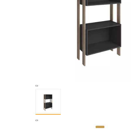
‹
›
‹
›