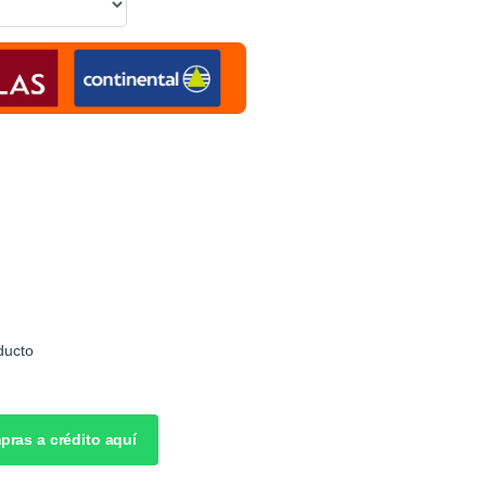
ducto
pras a crédito aquí