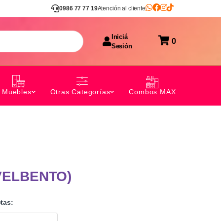
0986 77 77 19
Atención al cliente
Iniciá
0
Sesión
Combos MAX
Muebles
Otras Categorías
VELBENTO)
tas: