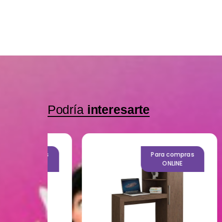
Podría
interesarte
mpras
Para compras
NE
ONLINE