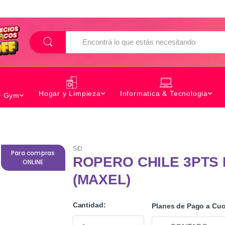
B
u
s
c
a
r
Hogar y Limpieza
Informatica & Tecnologia
y Gym
S/D
Para compras
ROPERO CHILE 3PTS
ONLINE
(MAXEL)
Cantidad:
Planes de Pago a Cuo