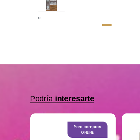
‹
›
Podría
interesarte
mpras
Para compras
NE
ONLINE