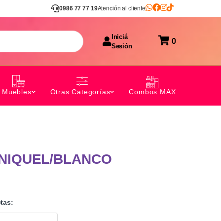
0986 77 77 19
Atención al cliente
Iniciá
0
Sesión
Combos MAX
Muebles
Otras Categorías
 NIQUEL/BLANCO
tas: