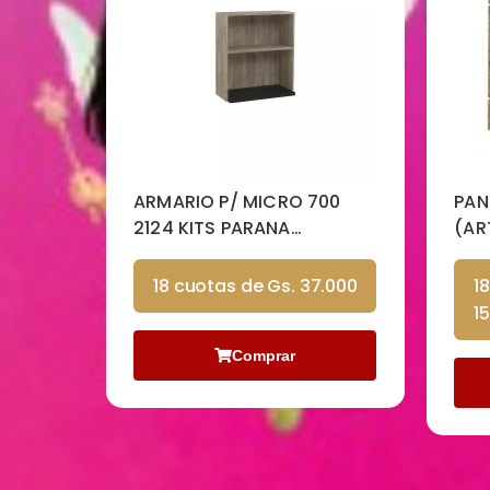
ARMARIO P/ MICRO 700
PAN
2124 KITS PARANA
(AR
CARTAGENA NERO
18 cuotas de Gs. 37.000
1
1
Comprar