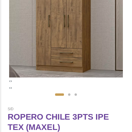
‹
›
‹
›
S/D
ROPERO CHILE 3PTS IPE
TEX (MAXEL)