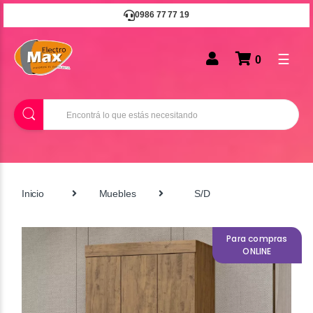
0986 77 77 19
☰
0
B
u
s
c
a
r
Inicio
Muebles
S/D
Para compras
ONLINE