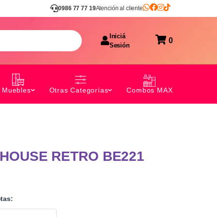
0986 77 77 19
Atención al cliente
Iniciá
0
Sesión
Combos MAX
Muebles
Otras Categorías
HOUSE RETRO BE221
tas: