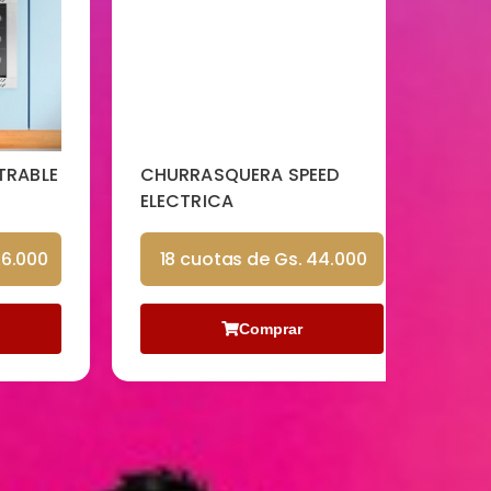
ABLE
CHURRASQUERA SPEED
LICUA
ELECTRICA
POWE
000
18 cuotas de Gs. 44.000
18 
Comprar