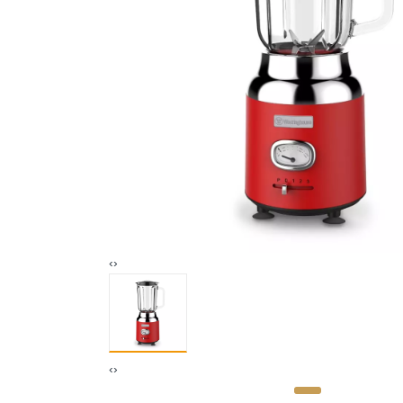
‹
›
‹
›