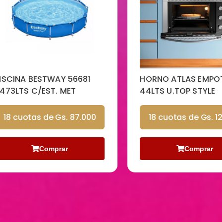
CINA BESTWAY 56681
HORNO ATLAS EMPOTR
3LTS C/EST. MET
44LTS U.TOP STYLE
8 cuotas de Gs. 87.000
18 cuotas de Gs. 126.
Comprar
Comprar