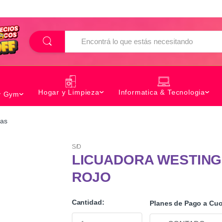
B
u
s
c
a
r
Hogar y Limpieza
Informatica & Tecnologia
y Gym
ras
S/D
LICUADORA WESTING
ROJO
Cantidad:
Planes de Pago a Cuo