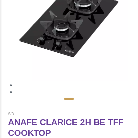
‹
›
‹
›
S/D
ANAFE CLARICE 2H BE TFF
COOKTOP