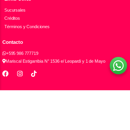
Sucursales
Créditos
Términos y Condiciones
Contacto
+595 986 777719
Mariscal Estigarribia N° 1536 e/ Leopardi y 1 de Mayo
Todos los derechos reservados Electromax S.A.