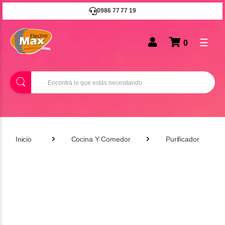
0986 77 77 19
☰
0
B
u
s
c
a
r
Inicio
Cocina Y Comedor
Purificador