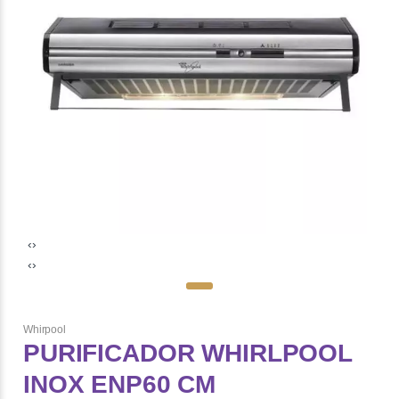
‹
›
‹
›
Whirpool
PURIFICADOR WHIRLPOOL
INOX ENP60 CM