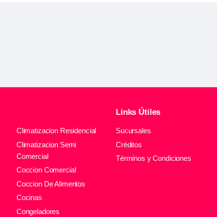
Links Útiles
Climatizacion Residencial
Sucursales
Climatizacion Semi
Créditos
Comercial
Términos y Condiciones
Coccion Comercial
Coccion De Alimentos
Cocinas
Congeladores