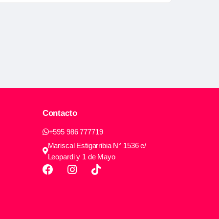
Contacto
+595 986 777719
Mariscal Estigarribia N° 1536 e/
Leopardi y 1 de Mayo