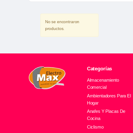
No se encontraron
productos.
Categorías
Almacenamiento
Comercial
Ambientadores Para El
Hogar
Anafes Y Placas De
Cocina
Ciclismo