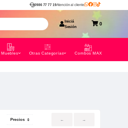
0986 77 77 19
Atención al cliente
Iniciá
0
Sesión
Combos MAX
Muebles
Otras Categorías
←
→