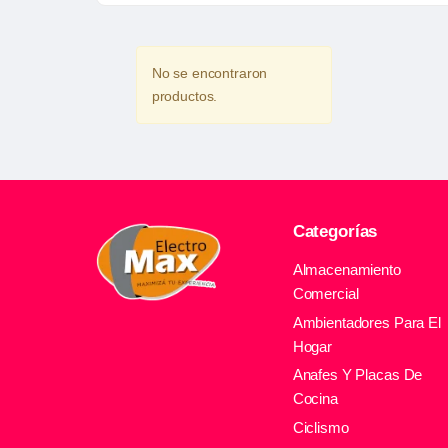
No se encontraron
productos.
Categorías
Almacenamiento
Comercial
Ambientadores Para El
Hogar
Anafes Y Placas De
Cocina
Ciclismo