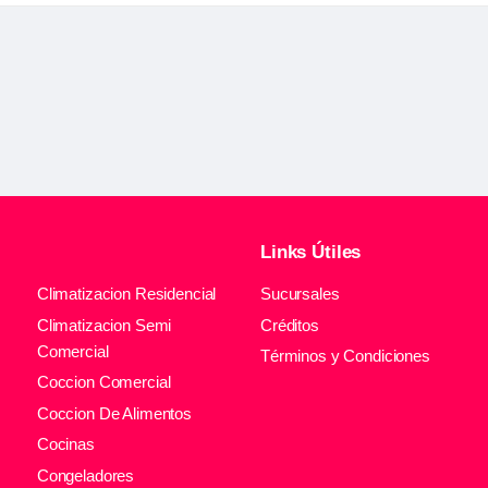
Links Útiles
Climatizacion Residencial
Sucursales
Climatizacion Semi
Créditos
Comercial
Términos y Condiciones
Coccion Comercial
Coccion De Alimentos
Cocinas
Congeladores