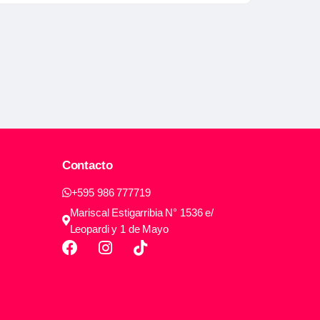
Contacto
+595 986 777719
Mariscal Estigarribia N° 1536 e/
Leopardi y 1 de Mayo