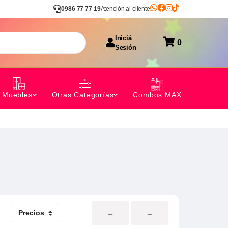
0986 77 77 19
Atención al cliente
Iniciá
0
Sesión
Combos MAX
Muebles
Otras Categorías
←
→