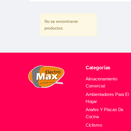
No se encontraron
productos.
Categorías
Almacenamiento
Comercial
Ambientadores Para El
Hogar
Anafes Y Placas De
Cocina
Ciclismo