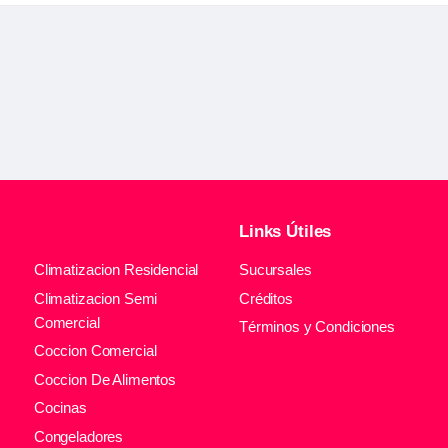
Links Útiles
Climatizacion Residencial
Sucursales
Climatizacion Semi
Créditos
Comercial
Términos y Condiciones
Coccion Comercial
Coccion De Alimentos
Cocinas
Congeladores