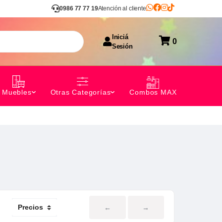
0986 77 77 19
Atención al cliente
Iniciá
0
Sesión
Combos MAX
Muebles
Otras Categorías
←
→