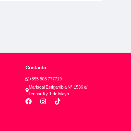
Contacto
+595 986 777719
Mariscal Estigarribia N° 1536 e/
Leopardi y 1 de Mayo