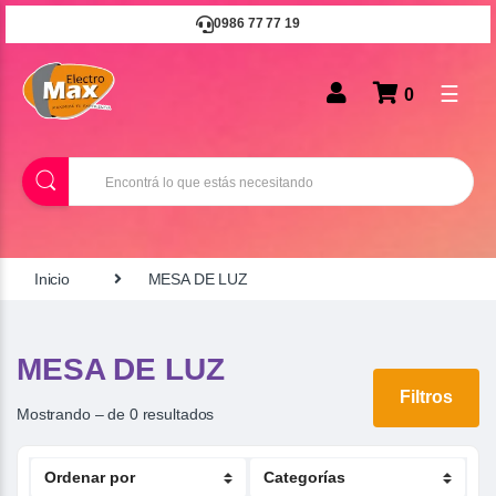
0986 77 77 19
☰
0
B
u
s
c
a
r
Inicio
MESA DE LUZ
MESA DE LUZ
Filtros
Mostrando – de 0 resultados