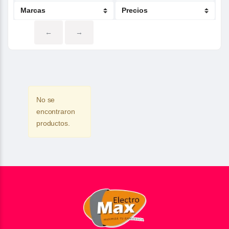
←
→
No se
encontraron
productos.