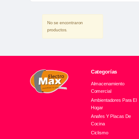
No se encontraron
productos.
Categorías
Almacenamiento
Comercial
Ambientadores Para El
Hogar
Anafes Y Placas De
Cocina
Ciclismo