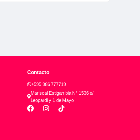
Contacto
+595 986 777719
Mariscal Estigarribia N° 1536 e/
Leopardi y 1 de Mayo