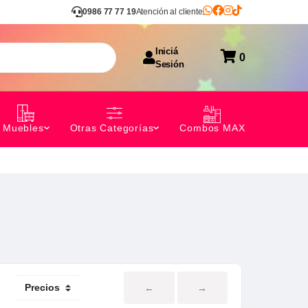
0986 77 77 19
Atención al cliente
Iniciá
0
Sesión
Combos MAX
Muebles
Otras Categorías
←
→