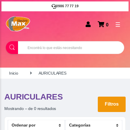
0986 77 77 19
☰
0
B
u
s
c
a
r
Inicio
AURICULARES
AURICULARES
Filtros
Mostrando – de 0 resultados