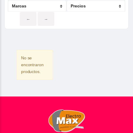
←
→
No se
encontraron
productos.