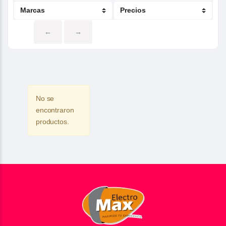
←
→
No se
encontraron
productos.