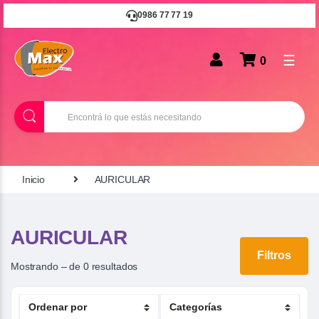
0986 77 77 19
☰
0
B
u
s
c
a
r
Inicio
AURICULAR
AURICULAR
Filtros
Mostrando – de 0 resultados