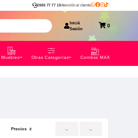
0986 77 77 19
Atención al cliente
Iniciá
0
Sesión
Combos MAX
Muebles
Otras Categorías
←
→