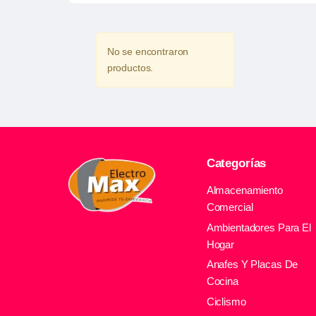
No se encontraron
productos.
Categorías
Almacenamiento
Comercial
Ambientadores Para El
Hogar
Anafes Y Placas De
Cocina
Ciclismo