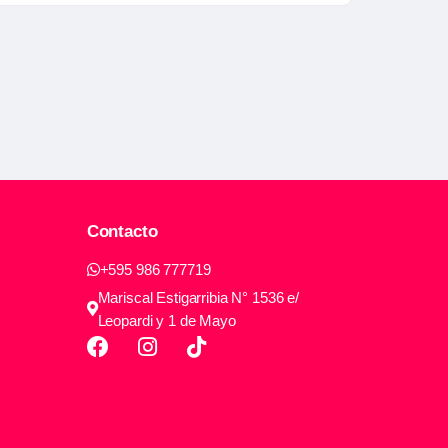
Contacto
+595 986 777719
Mariscal Estigarribia N° 1536 e/
Leopardi y 1 de Mayo