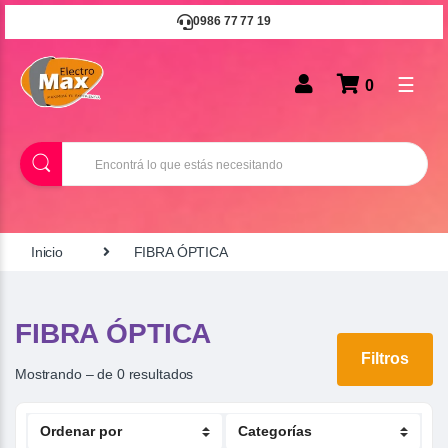
0986 77 77 19
☰
0
B
u
s
c
a
r
Inicio
FIBRA ÓPTICA
FIBRA ÓPTICA
Filtros
Mostrando – de 0 resultados