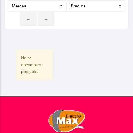
←
→
No se
encontraron
productos.