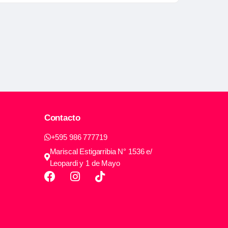
Contacto
+595 986 777719
Mariscal Estigarribia N° 1536 e/
Leopardi y 1 de Mayo