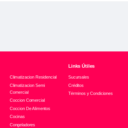
Links Útiles
Climatizacion Residencial
Sucursales
Climatizacion Semi
Créditos
Comercial
Términos y Condiciones
Coccion Comercial
Coccion De Alimentos
Cocinas
Congeladores