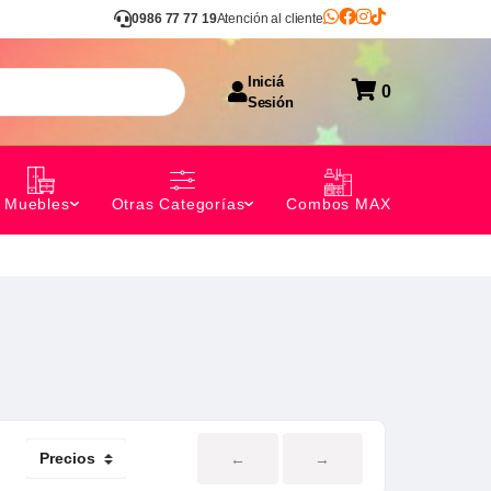
0986 77 77 19
Atención al cliente
Iniciá
0
Sesión
Combos MAX
Muebles
Otras Categorías
←
→