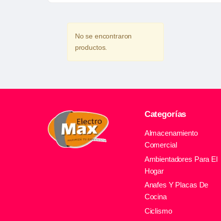
No se encontraron
productos.
Categorías
Almacenamiento
Comercial
Ambientadores Para El
Hogar
Anafes Y Placas De
Cocina
Ciclismo