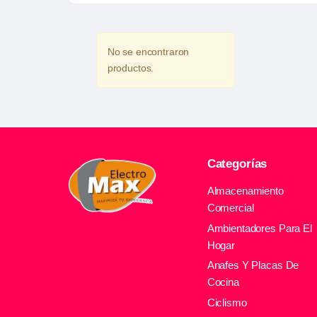
No se encontraron
productos.
Categorías
Almacenamiento
Comercial
Ambientadores Para El
Hogar
Anafes Y Placas De
Cocina
Ciclismo