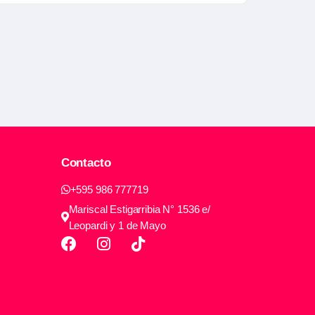
Contacto
+595 986 777719
Mariscal Estigarribia N° 1536 e/
Leopardi y 1 de Mayo