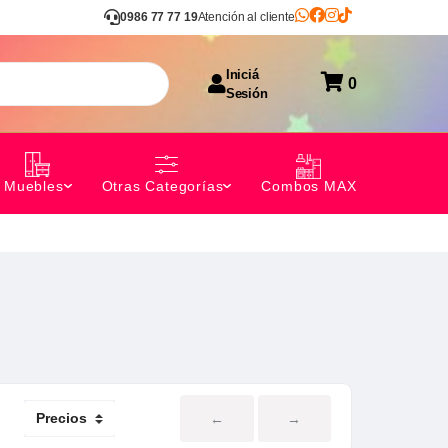
0986 77 77 19
Atención al cliente
Iniciá
0
Sesión
Combos MAX
Muebles
Otras Categorías
←
→