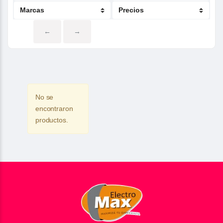
←
→
No se
encontraron
productos.