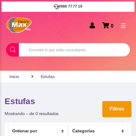
0986 77 77 19
☰
0
B
u
s
c
a
r
Inicio
Estufas
Estufas
Filtros
Mostrando – de 0 resultados