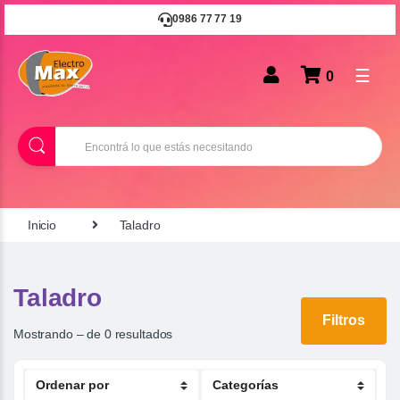
0986 77 77 19
☰
0
B
u
s
c
a
r
Inicio
Taladro
Taladro
Filtros
Mostrando – de 0 resultados