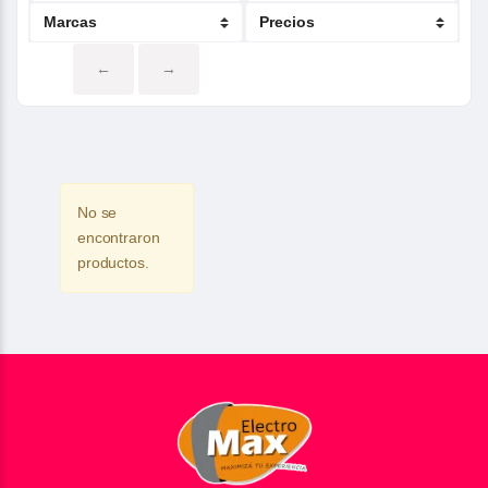
←
→
No se
encontraron
productos.