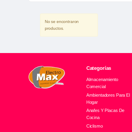
No se encontraron
productos.
Categorías
Almacenamiento
Comercial
Ambientadores Para El
Hogar
Anafes Y Placas De
Cocina
Ciclismo