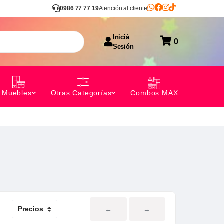
0986 77 77 19
Atención al cliente
Iniciá
0
Sesión
Combos MAX
Muebles
Otras Categorías
←
→