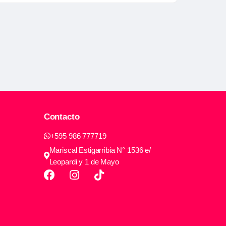
Contacto
+595 986 777719
Mariscal Estigarribia N° 1536 e/
Leopardi y 1 de Mayo