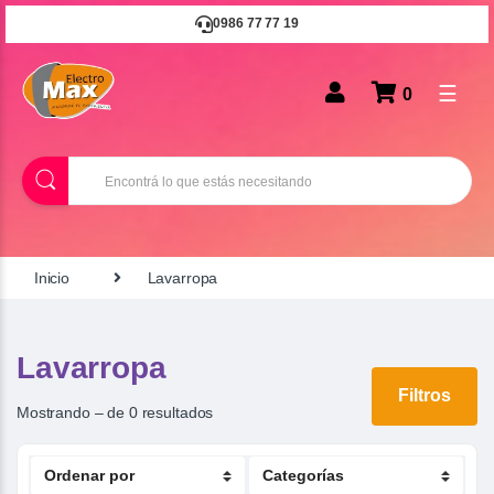
0986 77 77 19
☰
0
B
u
s
c
a
r
Inicio
Lavarropa
Lavarropa
Filtros
Mostrando – de 0 resultados