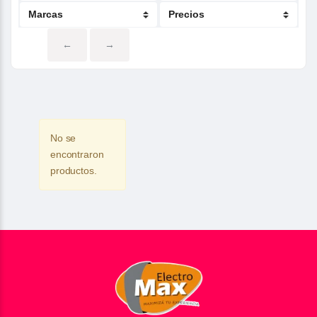
←
→
No se
encontraron
productos.