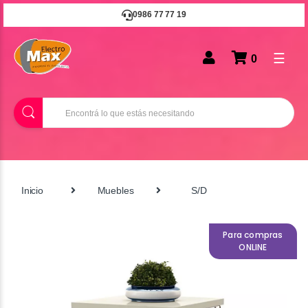
0986 77 77 19
☰
0
B
u
s
c
a
r
Inicio
Muebles
S/D
Para compras
ONLINE