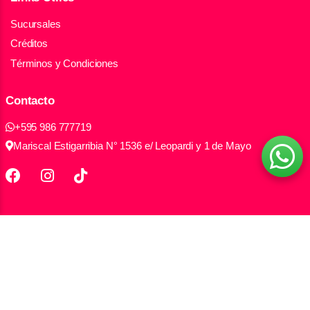
Sucursales
Créditos
Términos y Condiciones
Contacto
+595 986 777719
Mariscal Estigarribia N° 1536 e/ Leopardi y 1 de Mayo
Todos los derechos reservados Electromax S.A.