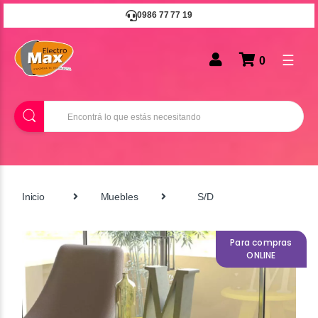
0986 77 77 19
☰
0
B
u
s
c
a
r
Inicio
Muebles
S/D
Para compras
ONLINE