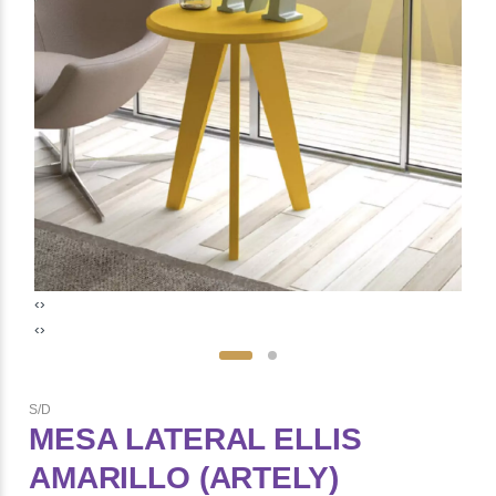
‹
›
‹
›
S/D
MESA LATERAL ELLIS
AMARILLO (ARTELY)