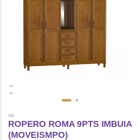
‹
›
‹
›
S/D
ROPERO ROMA 9PTS IMBUIA
(MOVEISMPO)