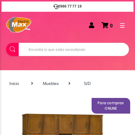
0986 77 77 19
☰
0
B
u
s
c
a
r
Inicio
Muebles
S/D
Para compras
ONLINE