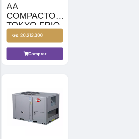
AA
COMPACTO
TOKYO FRIO
MOD TRCT-
Gs. 20.213.000
60CWN1-R
60000BTU
Comprar
380-415V 3N
50HZ