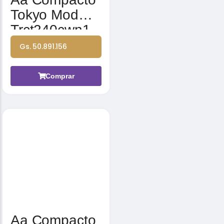
Tokyo Mod
Trct240cwn1
240000btu
Gs. 50.891.156
380-415v 3n
50hz
Comprar
Aa Compacto