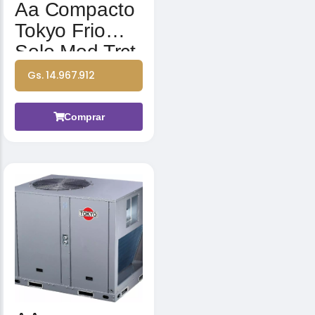
Aa Compacto
Tokyo Frio
Solo Mod Trct-
60cwn1-r
Gs. 14.967.912
60000btu
380-415v 3n
Comprar
50hz