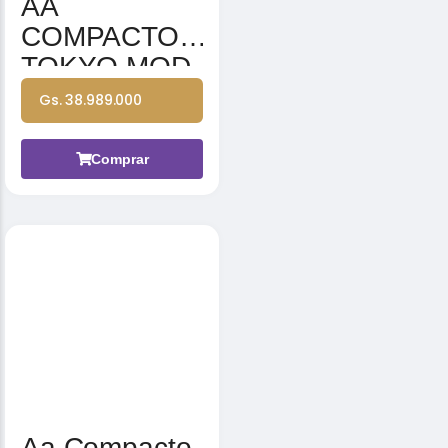
AA
COMPACTO
TOKYO MOD
TRCT-
Gs. 38.989.000
120CWN1
120.000BTU
Comprar
380V 3N
50HZ CON
FILTRO Y
PORTA FI
Aa Compacto