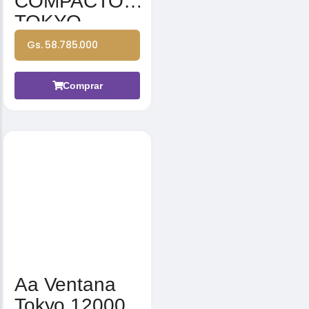
COMPACTO
TOKYO
TRCT180CW
Gs. 58.785.000
N1
180000BTU
Comprar
380-415V 3N
50HZ CON
FILTRO Y
PORTA FILT
Aa Ventana
Tokyo 12000