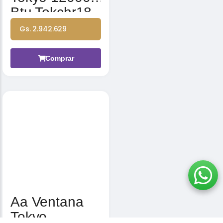
Btu Tokchr18-
12bt1
Gs. 2.942.629
Frio/calor Con
Control
Comprar
Remoto
Aa Ventana
Tokyo