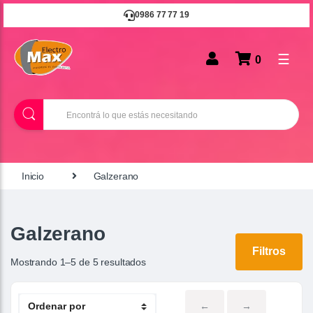
0986 77 77 19
☰
0
B
u
s
c
a
r
Inicio
Galzerano
Galzerano
Filtros
Mostrando 1–5 de 5 resultados
←
→