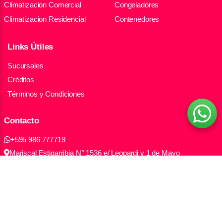
Climatizacion Comercial
Congeladores
Climatizacion Residencial
Contenedores
Links Útiles
Sucursales
Créditos
Términos y Condiciones
Contacto
+595 986 777719
Mariscal Estigarribia N° 1536 e/ Leopardi y 1 de Mayo