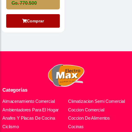
Gs. 770.500
Comprar
Categorías
Almacenamiento Comercial
Climatizacion Semi Comercial
Ambientadores Para El Hogar
Coccion Comercial
Anafes Y Placas De Cocina
Coccion De Alimentos
Ciclismo
Cocinas