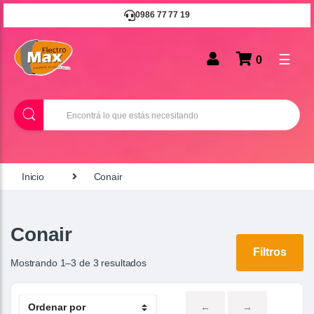
0986 77 77 19
☰
0
B
u
s
c
a
r
Inicio
Conair
Conair
Filtros
Mostrando 1–3 de 3 resultados
←
→