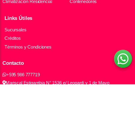
Climatizacion Residencial
Contenedores
Links Útiles
Sucursales
Créditos
Términos y Condiciones
Contacto
+595 986 777719
Mariscal Estigarribia N° 1536 e/ Leopardi y 1 de Mayo