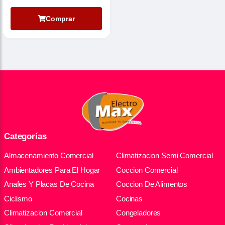
Comprar
Categorías
Almacenamiento Comercial
Climatizacion Semi Comercial
Ambientadores Para El Hogar
Coccion Comercial
Anafes Y Placas De Cocina
Coccion De Alimentos
Ciclismo
Cocinas
Climatizacion Comercial
Congeladores